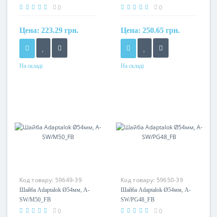
0
0
Цена:
223.29 грн.
Цена:
250.65 грн.
На складі
На складі
Матеріал
Матеріал
поліамід
поліамід
Код товару:
59649-39
Код товару:
59650-39
Шайба Adaptalok Ø54мм, A-
Шайба Adaptalok Ø54мм, A-
SW/M50_FB
SW/PG48_FB
0
0