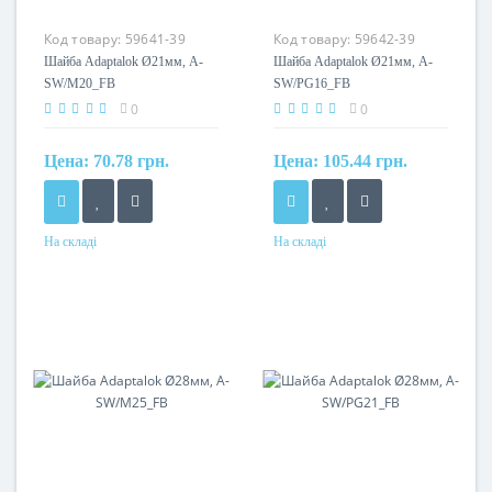
Код товару:
59641-39
Код товару:
59642-39
Шайба Adaptalok Ø21мм, A-
Шайба Adaptalok Ø21мм, A-
SW/M20_FB
SW/PG16_FB
0
0
Цена:
70.78 грн.
Цена:
105.44 грн.
На складі
На складі
Матеріал
Матеріал
поліамід
поліамід