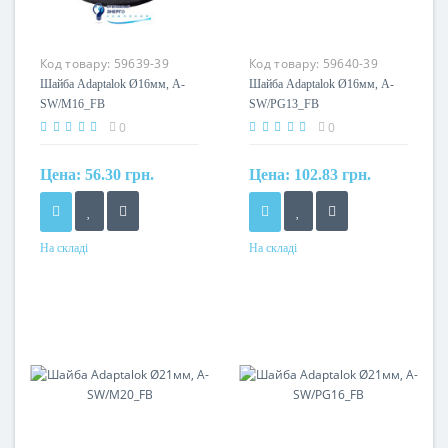
Код товару:
59639-39
Код товару:
59640-39
Шайба Adaptalok Ø16мм, A-
Шайба Adaptalok Ø16мм, A-
SW/M16_FB
SW/PG13_FB
0
0
Цена:
56.30 грн.
Цена:
102.83 грн.
На складі
На складі
Матеріал
Матеріал
поліамід
поліамід