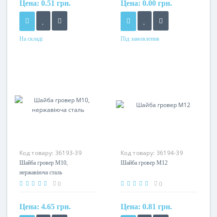
Цена:
0.51 грн.
Цена:
0.00 грн.
На складі
Під замовлення
Матеріал
Матеріал
сталь оцинкована
сталь гарячеоцинкована
Код товару:
36193-39
Код товару:
36194-39
Шайба гровер М10,
Шайба гровер М12
нержавіюча сталь
0
0
Цена:
4.65 грн.
Цена:
0.81 грн.