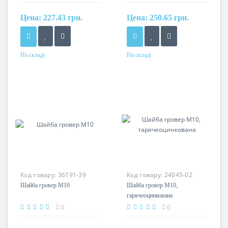
Цена:
227.43 грн.
Цена:
250.65 грн.
На складі
На складі
Матеріал
Матеріал
поліамід
поліамід
Код товару:
36191-39
Код товару:
24045-02
Шайба гровер М10
Шайба гровер М10,
гарячеоцинкована
0
0