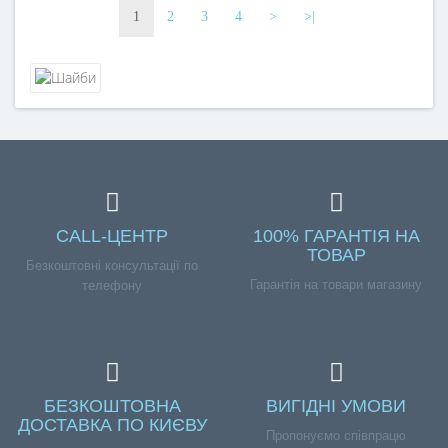
1
2
3
4
>
>|
CALL-ЦЕНТР
100% ГАРАНТІЯ НА
ТОВАР
Безкоштовні консультації по
Гарантія на товари магазину
телефону
БЕЗКОШТОВНА
ВИГІДНІ УМОВИ
ДОСТАВКА ПО КИЄВУ
Пропонуємо співпрацю