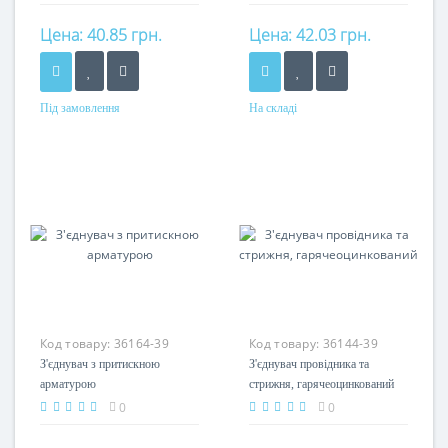
Цена:
40.85 грн.
Цена:
42.03 грн.
Під замовлення
На складі
Матеріал
Матеріал
сталь
сталь, цинк-ламельне
покриття
Код товару:
36164-39
Код товару:
36144-39
З'єднувач з притискною
З'єднувач провідника та
арматурою
стрижня, гарячеоцинкований
0
0