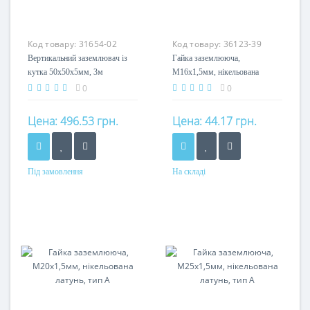
Код товару:
31654-02
Код товару:
36123-39
Вертикальний заземлювач із
Гайка заземлююча,
кутка 50х50х5мм, 3м
M16x1,5мм, нікельована
латунь, тип А
0
0
Цена:
496.53 грн.
Цена:
44.17 грн.
Під замовлення
На складі
Матеріал
Матеріал
сталь гарячеоцинкована
латунь нікельована