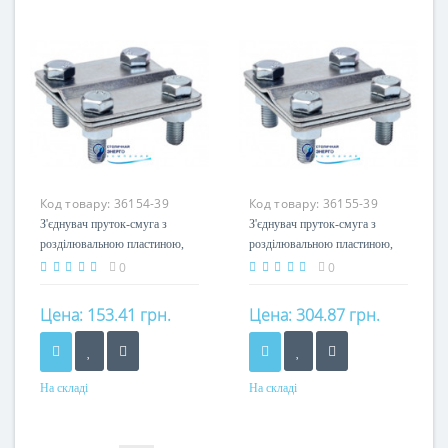
сталь гарячеоцинкована
сталь гарячеоцинкована
Код товару:
36154-39
Код товару:
36155-39
З'єднувач пруток-смуга з
З'єднувач пруток-смуга з
розділювальною пластиною,
розділювальною пластиною,
оцинкований, 60х60мм, 8-10/25
оцинкований, 80х80мм, 8-
0
0
10/25-40
Цена:
153.41 грн.
Цена:
304.87 грн.
На складі
На складі
Матеріал
Матеріал
сталь оцинкована
сталь оцинкована