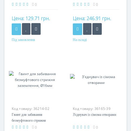
заземлювача, Ø16мм
заземлення, Ø12мм
0
0
Цена:
129.71 грн.
Цена:
246.91 грн.
Під замовлення
На складі
Матеріал
Матеріал
сталь оцинкована
сталь
Код товару:
36214-02
Код товару:
36165-39
Гвинт для забивання
З'єднувач із сімома отворами
безмуфтового стрижня
заземлення, Ø16мм
0
0