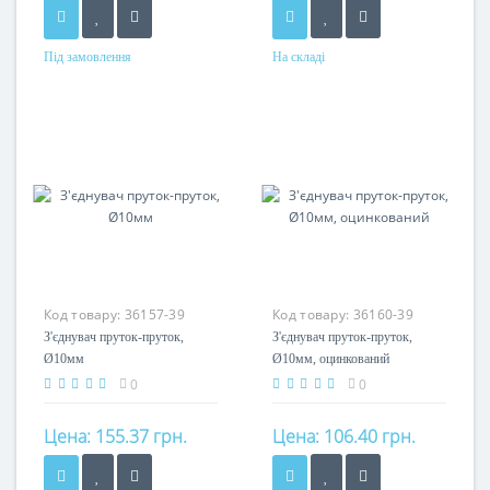
Під замовлення
На складі
Матеріал
Матеріал
оміднена сталь
сталь оцинкована
Код товару:
36157-39
Код товару:
36160-39
З'єднувач пруток-пруток,
З'єднувач пруток-пруток,
Ø10мм
Ø10мм, оцинкований
0
0
Цена:
155.37 грн.
Цена:
106.40 грн.