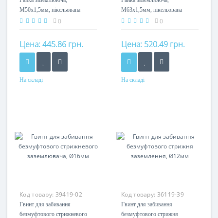
Гайка заземлююча,
Гайка заземлююча,
M50x1,5мм, нікельована
M63x1,5мм, нікельована
латунь, тип А
латунь, тип А
0
0
Цена:
445.86 грн.
Цена:
520.49 грн.
На складі
На складі
Матеріал
Матеріал
латунь нікельована
латунь нікельована
Код товару:
39419-02
Код товару:
36119-39
Гвинт для забивання
Гвинт для забивання
безмуфтового стрижневого
безмуфтового стрижня