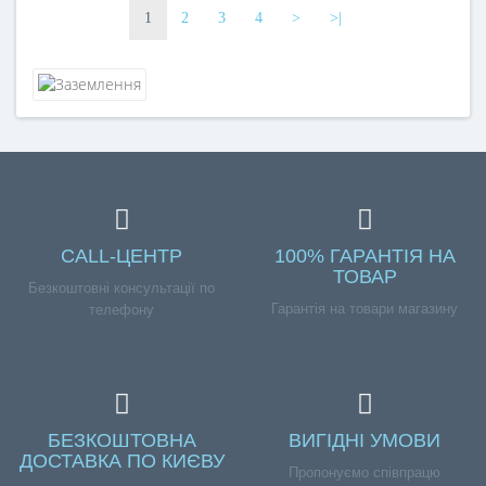
1
2
3
4
>
>|
CALL-ЦЕНТР
100% ГАРАНТІЯ НА
ТОВАР
Безкоштовні консультації по
Гарантія на товари магазину
телефону
БЕЗКОШТОВНА
ВИГІДНІ УМОВИ
ДОСТАВКА ПО КИЄВУ
Пропонуємо співпрацю