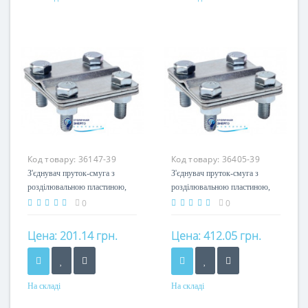
Матеріал
Матеріал
сталь гарячеоцинкована
сталь оцинкована
Код товару:
36147-39
Код товару:
36405-39
З'єднувач пруток-смуга з
З'єднувач пруток-смуга з
розділювальною пластиною,
розділювальною пластиною,
60х60мм, 8-10/25
80х80мм, 8-10/25-40
0
0
Цена:
201.14 грн.
Цена:
412.05 грн.
На складі
На складі
Матеріал
Матеріал