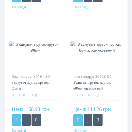
На складі
На складі
Матеріал
Матеріал
сталь гарячеоцинкована
сталь оцинкована
Код товару:
36161-39
Код товару:
36163-39
З'єднувач пруток-пруток,
З'єднувач пруток-пруток,
Ø8мм
Ø8мм, оцинкований
0
0
Цена:
158.93 грн.
Цена:
114.26 грн.
На складі
На складі