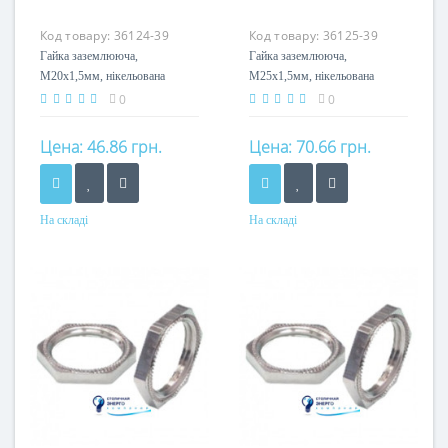
Код товару:
36124-39
Код товару:
36125-39
Гайка заземлююча,
Гайка заземлююча,
M20x1,5мм, нікельована
M25x1,5мм, нікельована
латунь, тип А
латунь, тип А
0
0
Цена:
46.86 грн.
Цена:
70.66 грн.
На складі
На складі
Матеріал
Матеріал
латунь нікельована
латунь нікельована