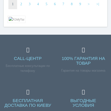
1
2
3
4
5
6
7
8
9
>
>|
CALL-ЦЕНТР
100% ГАРАНТИЯ НА
ТОВАР
Бесплатные консультации по
Гарантия на товары магазина
телефону
БЕСПЛАТНАЯ
ВЫГОДНЫЕ
ДОСТАВКА ПО КИЕВУ
УСЛОВИЯ