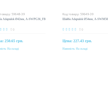
 товару:
59648-39
Код товару:
59649-39
а Adaptalok Ø42мм, A-SW/PG36_FB
Шайба Adaptalok Ø54мм, A-SW/M5
0
0
на:
250.65 грн.
Цена:
227.43 грн.
ність:
На складі
Наявність:
На складі
Купити
Купити
еріал
Матеріал
амід
поліамід