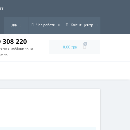
тті
Час роботи
Клієнт-центр
UKR
0 308 220
0
0.00 грн.
вно з мобільних та
рних