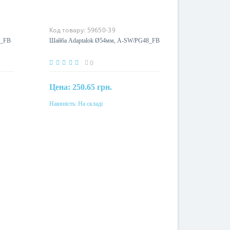
Код товару:
59650-39
0_FB
Шайба Adaptalok Ø54мм, A-SW/PG48_FB
0
Цена:
250.65 грн.
Наявність:
На складі
Купити
Матеріал
поліамід