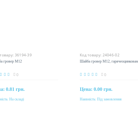
 товару:
36194-39
Код товару:
24046-02
а гровер М12
Шайба гровер М12, гарячеоцинкован
0
0
на:
0.81 грн.
Цена:
0.00 грн.
ність:
На складі
Наявність:
Під замовлення
Купити
Під замовлення
еріал
Матеріал
ль оцинкована
сталь гарячеоцинкована