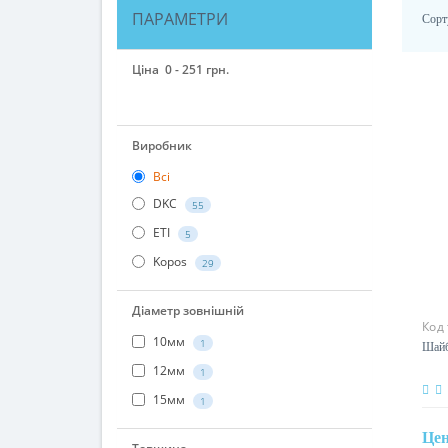
ПАРАМЕТРИ
Сорт
Ціна
0
-
251
грн.
0
2
23
92
251
Виробник
Всі
DKC
55
ETI
5
Kopos
29
Код
Діаметр зовнішній
Шайб
10мм
1
12мм
1
15мм
1
Це