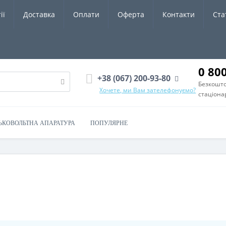
ії
Доставка
Оплати
Оферта
Контакти
Ста
0 80
+38 (067) 200-93-80
Безкошто
Хочете, ми Вам зателефонуємо?
стаціона
ЬКОВОЛЬТНА АПАРАТУРА
ПОПУЛЯРНЕ