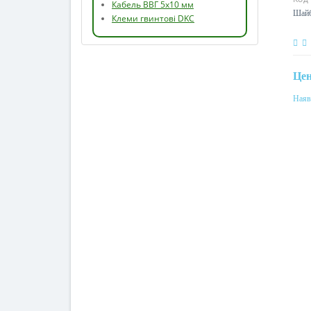
Автомат Хагер 16А
Шайб
Кабель ВВГ 5х10 мм
Клеми гвинтові DKC
Це
Наяв
Мат
полі