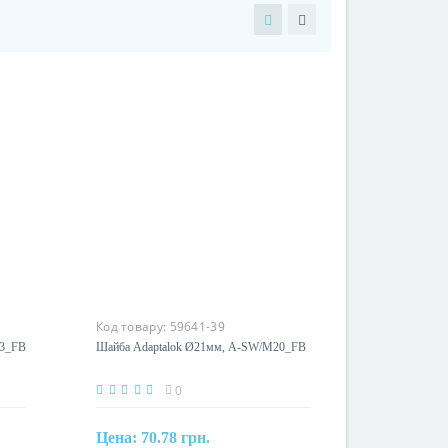
Код товару:
59641-39
13_FB
Шайба Adaptalok Ø21мм, A-SW/M20_FB
0
Цена:
70.78 грн.