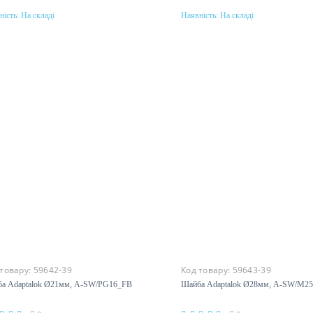
ність:
На складі
Наявність:
На складі
Купити
Купити
еріал
Матеріал
амід
поліамід
 товару:
59642-39
Код товару:
59643-39
а Adaptalok Ø21мм, A-SW/PG16_FB
Шайба Adaptalok Ø28мм, A-SW/M2