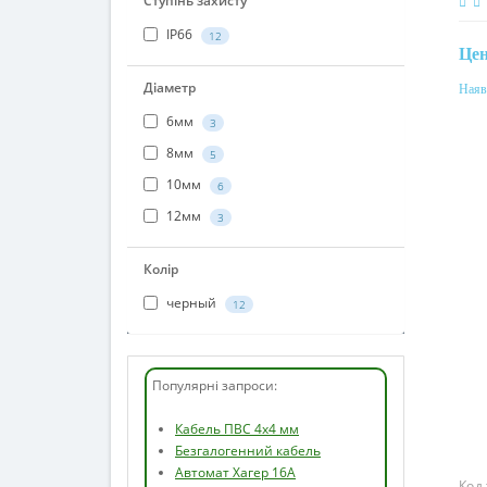
Ступінь захисту
Це
IP66
12
Наяв
Мат
Діаметр
полі
6мм
3
8мм
5
10мм
6
12мм
3
Колір
черный
12
Популярні запроси:
Кабель ПВС 4х4 мм
Безгалогенний кабель
Код