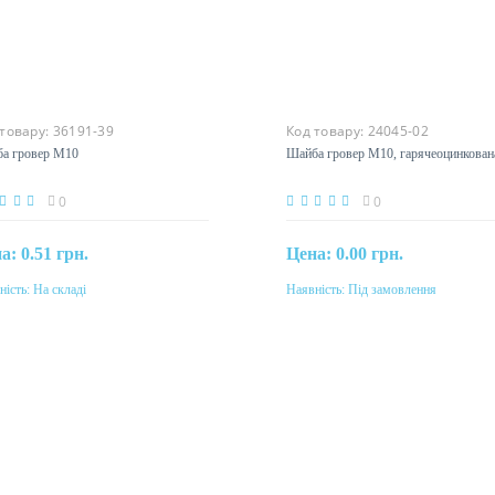
 товару:
36191-39
Код товару:
24045-02
а гровер М10
Шайба гровер М10, гарячеоцинкован
0
0
на:
0.51 грн.
Цена:
0.00 грн.
ність:
На складі
Наявність:
Під замовлення
Купити
Під замовлення
еріал
Матеріал
ль оцинкована
сталь гарячеоцинкована