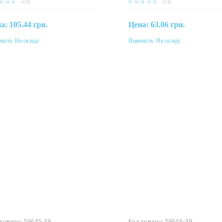
0
0
на:
105.44 грн.
Цена:
63.06 грн.
ність:
На складі
Наявність:
На складі
Купити
Купити
еріал
Матеріал
амід
поліамід
 товару:
59645-39
Код товару:
59646-39