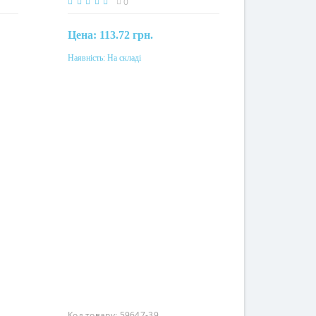
0
Цена:
113.72 грн.
Наявність:
На складі
Купити
Матеріал
поліамід
Код товару:
59647-39