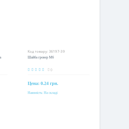
Код товару:
36197-39
а
Шайба гровер М6
0
Цена:
0.24 грн.
Наявність:
На складі
Купити
Матеріал
сталь оцинкована