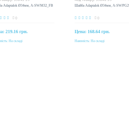
а Adaptalok Ø34мм, A-SW/M32_FB
Шайба Adaptalok Ø34мм, A-SW/PG
0
0
на:
219.16 грн.
Цена:
168.64 грн.
ність:
На складі
Наявність:
На складі
Купити
Купити
еріал
Матеріал
амід
поліамід