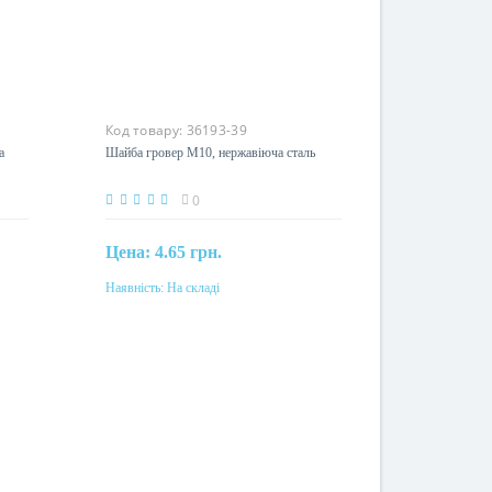
Код товару:
36193-39
а
Шайба гровер М10, нержавіюча сталь
0
Цена:
4.65 грн.
Наявність:
На складі
Купити
Матеріал
нержавіюча сталь