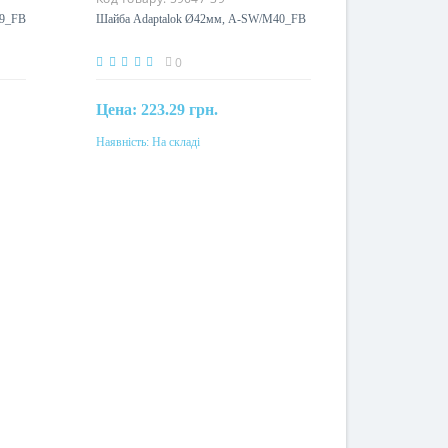
29_FB
Шайба Adaptalok Ø42мм, A-SW/M40_FB
0
Цена:
223.29 грн.
Наявність:
На складі
Купити
Матеріал
поліамід