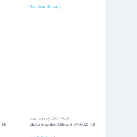
Наявність:
На складі
Купити
Матеріал
поліамід
Код товару:
59644-39
5_FB
Шайба Adaptalok Ø28мм, A-SW/PG21_FB