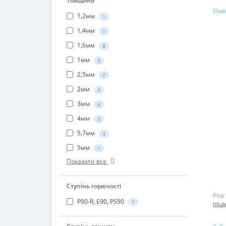
Наяв
Товщина
Мат
1,2мм
1
полі
1,4мм
1
1,6мм
8
1мм
5
2,5мм
7
2мм
4
3мм
4
4мм
3
5,7мм
3
5мм
1
Показати все
Код
Ступінь горючості
Шайб
P90-R, E90, PS90
7