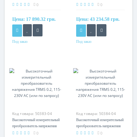
0.2, 115-230V AC (или по
0.2, самозаживка
0
0
запросу)
Цена:
17 890.32 грн.
Цена:
43 234.58 грн.
Под заказ
Под заказ
Материал
Материал
cамозатухающий
cамозатухающий
термопластик (UL94-V0)
термопластик (UL94-V0)
Код товара:
50383-04
Код товара:
50384-04
Высокоточный измерительный
Высокоточный измерительный
преобразователь напряжения
преобразователь напряжения
TRMS 0.2, 115-230V AC (или
TRMS 0.2, 115-230V AC (или
0
0