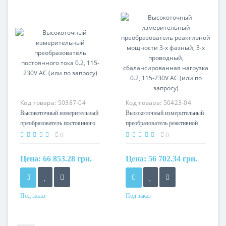
cамозатухающий
cамозатухающий
термопластик (UL94-V0)
термопластик (UL94-V0)
Код товара:
50387-04
Код товара:
50423-04
Высокоточный измерительный
Высокоточный измерительный
преобразователь постоянного
преобразователь реактивной
тока 0.2, 115-230V AC (или по
мощности 3-х фазный, 3-х
0
0
запросу)
проводный, сбалансированная
нагрузка 0.2, 115-230V AC
Цена:
66 853.28 грн.
Цена:
56 702.34 грн.
(или по запросу)
Под заказ
Под заказ
Материал
Материал
cамозатухающий
cамозатухающий
термопластик (UL94-V0)
термопластик (UL94-V0)