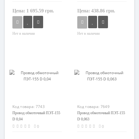
Цена:
1 695.59 грн.
Цена:
438.86 грн.
Нет в наличии
Нет в наличии
Форма
Форма
круглый
круглый
Сечение
Сечение
0,08 мм²
1,38 мм²
Кол-во жил
Кол-во жил
1
1
Наличие экрана
Наличие экрана
не экранированный
не экранированный
Маркировка
Маркировка
Код товара:
7743
Код товара:
7649
ММЛ
ММЛ
Провод обмоточный ПЭТ-155
Провод обмоточный ПЭТ-155
D 0,04
D 0,063
0
0