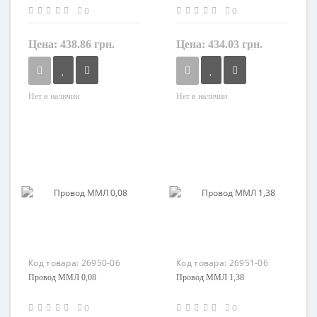
0
0
Цена:
438.86 грн.
Цена:
434.03 грн.
Нет в наличии
Нет в наличии
Форма
Форма
круглый
круглый
Сечение
Сечение
0,125 мм²
4 мм²
Кол-во жил
Кол-во жил
1
1
Наличие экрана
Наличие экрана
не экранированный
не экранированный
Маркировка
Маркировка
Код товара:
26950-06
Код товара:
26951-06
ММ
ММ
Провод ММЛ 0,08
Провод ММЛ 1,38
0
0