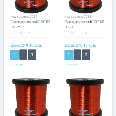
Код товара:
7637
Код товара:
7733
Провод обмоточный ПЭТ-155
Провод обмоточный ПЭТ-155
D 0,224
D 0,25
0
0
Цена:
270.10 грн.
Цена:
270.10 грн.
На складе
На складе
Сечение
Кол-во жил
0,04 мм²
1
Кол-во жил
Маркировка
1
ПЭТ
Маркировка
ПЭТ