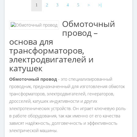
Маркировка
Маркировка
1
2
3
4
5
>
>|
ПЭТ
ПЭТ
Обмоточный
провод –
основа для
трансформаторов,
электродвигателей и
катушек
Обмоточный провод
- это специализированный
проводник, предназначенный для изготовления обмоток
трансформаторов, электродвигателей, генераторов,
дросселей, катушек индуктивности и других
электротехнических устройств. Он играет ключевую роль
в работе оборудования, так как именно от его качества
зависят надёжность, долговечность и эффективность
электрической машины.