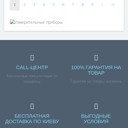
1
2
3
4
5
6
7
8
9
>
>|
CALL-ЦЕНТР
100% ГАРАНТИЯ НА
ТОВАР
Бесплатные консультации по
Гарантия на товары магазина
телефону
БЕСПЛАТНАЯ
ВЫГОДНЫЕ
ДОСТАВКА ПО КИЕВУ
УСЛОВИЯ