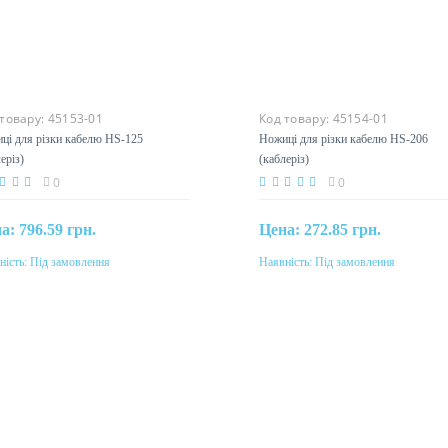
 товару:
45153-01
Код товару:
45154-01
ці для різки кабелю HS-125
Ножиці для різки кабелю HS-20
леріз)
(каблеріз)
0
0
на:
796.59 грн.
Цена:
272.85 грн.
ність:
Під замовлення
Наявність:
Під замовлення
Під замовлення
Під замовлення