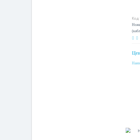
Код
Ножи
(каб
Це
Наяв