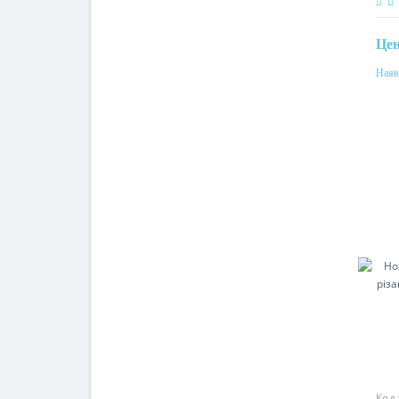
Це
Наяв
Код