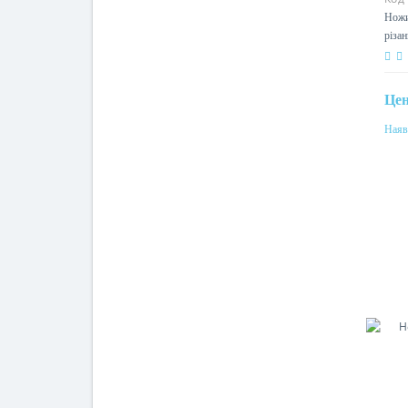
Ножи
різа
Це
Наяв