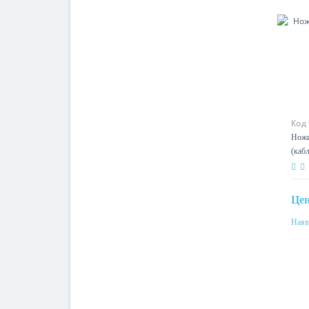
Код
Ножи
330А
Це
Наяв