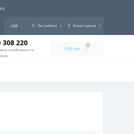
тті
Час роботи
Клієнт-центр
UKR
0 308 220
0
0.00 грн.
вно з мобільних та
рних