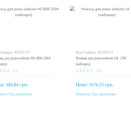
 товару:
45631-07
Код товару:
45209-01
ці для різки кабелю HS-808-
Ножиці для різки кабелю LK -25
 (каблеріз)
(каблеріз)
0
0
на:
304.84 грн.
Цена:
1176.23 грн.
ність:
Під замовлення
Наявність:
Під замовлення
Під замовлення
Під замовлення