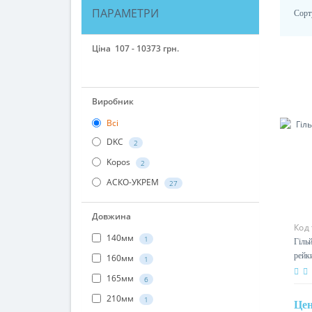
ПАРАМЕТРИ
Сорт
Ціна
107
-
10373
грн.
107
186
992
3762
10373
Виробник
Всі
DKC
2
Kopos
2
АСКО-УКРЕМ
27
Код
Довжина
Гіль
Din
140мм
1
160мм
1
165мм
6
Це