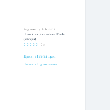
Код товару:
45638-07
6
Ножиці для різки кабелю HS-765
(каблеріз)
0
Цена:
3189.92 грн.
Наявність:
Під замовлення
Під замовлення