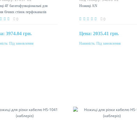
ці 4F багатофункціональні для
Ножиці AN
ння бічних стінок перфоканалів
0
0
на:
3974.04 грн.
Цена:
2035.41 грн.
ність:
Під замовлення
Наявність:
Під замовлення
Під замовлення
Під замовлення
Матеріал
АБС-пластик