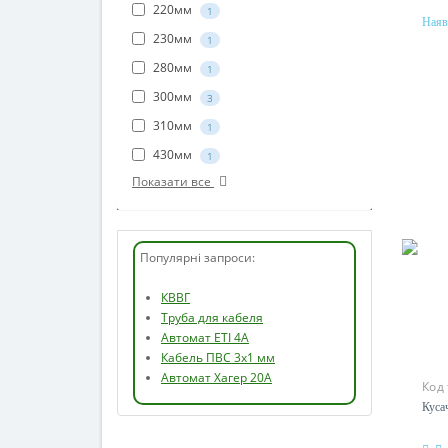
210мм
1
Наяв
220мм
1
230мм
1
280мм
1
300мм
3
310мм
1
430мм
1
Показати все
Популярні запроси:
КВВГ
Труба для кабеля
Автомат ETI 4А
Кабель ПВС 3х1 мм
Код
Автомат Хагер 20А
Куса