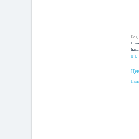
Код
Ножи
(каб
Це
Наяв