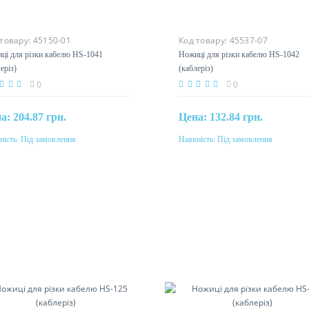
 товару:
45150-01
Код товару:
45537-07
ці для різки кабелю HS-1041
Ножиці для різки кабелю HS-10
леріз)
(каблеріз)
0
0
на:
204.87 грн.
Цена:
132.84 грн.
ність:
Під замовлення
Наявність:
Під замовлення
Під замовлення
Під замовлення