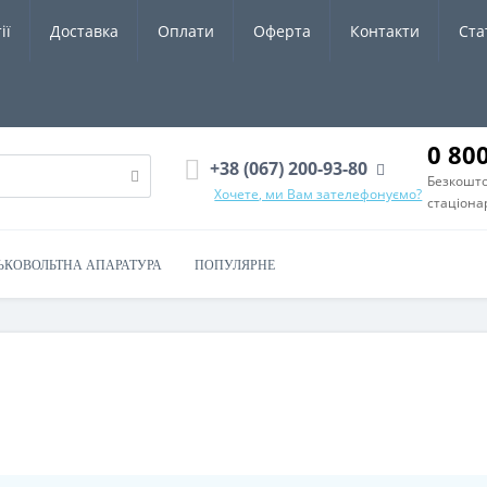
ії
Доставка
Оплати
Оферта
Контакти
Ста
0 80
+38 (067) 200-93-80
Безкошто
Хочете, ми Вам зателефонуємо?
стаціона
ЬКОВОЛЬТНА АПАРАТУРА
ПОПУЛЯРНЕ