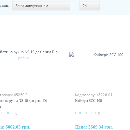
увати:
 товару:
45260-01
Код товару:
45228-01
йотина ручна NS-10 для різки
Каблеріз SCC-100
-рейки
0
0
на:
6002.03 грн.
Цена:
3669.34 грн.