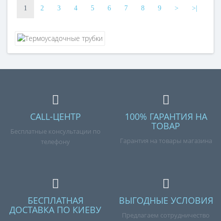
1
2
3
4
5
6
7
8
9
>
>|
CALL-ЦЕНТР
100% ГАРАНТИЯ НА
ТОВАР
Бесплатные консультации по
Гарантия на товары магазина
телефону
БЕСПЛАТНАЯ
ВЫГОДНЫЕ УСЛОВИЯ
ДОСТАВКА ПО КИЕВУ
Предлагаем сотрудничество