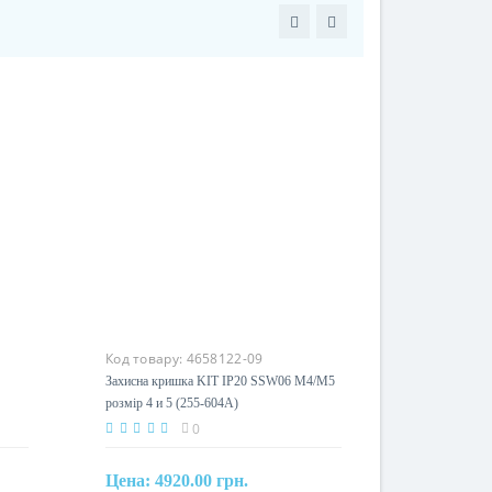
Код товару:
4658122-09
Захисна кришка KIT IP20 SSW06 M4/M5
розмір 4 и 5 (255-604A)
0
Цена:
4920.00 грн.