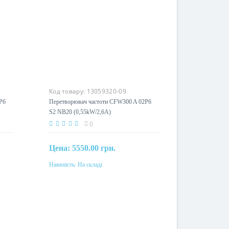
Код товару:
13059320-09
P6
Перетворювач частоти CFW300 A 02P6
S2 NB20 (0,55kW/2,6А)
0
Цена:
5550.00 грн.
Наявність:
На складі
Купити