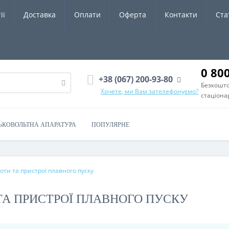
ії
Доставка
Оплати
Оферта
Контакти
Ста
0 80
+38 (067) 200-93-80
Безкошто
Хочете, ми Вам зателефонуємо?
стаціона
ЬКОВОЛЬТНА АПАРАТУРА
ПОПУЛЯРНЕ
ти та пристрої плавного пуску
ТА ПРИСТРОЇ ПЛАВНОГО ПУСКУ