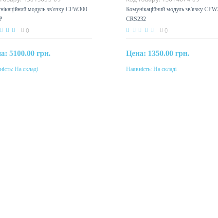
нікаційний модуль зв'язку CFW300-
Комунікаційний модуль зв'язку CFW
P
CRS232
0
0
на:
5100.00 грн.
Цена:
1350.00 грн.
ність:
На складі
Наявність:
На складі
Купити
Купити