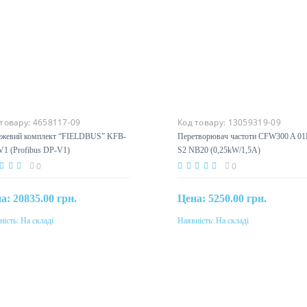
 товару:
4658117-09
Код товару:
13059319-09
жевий комплект “FIELDBUS” KFB-
Перетворювач частоти CFW300 A 01
1 (Profibus DP-V1)
S2 NB20 (0,25kW/1,5А)
0
0
на:
20835.00 грн.
Цена:
5250.00 грн.
ність:
На складі
Наявність:
На складі
Купити
Купити