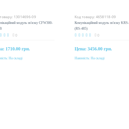
 товару:
13014696-09
Код товару:
4658118-09
нікаційний модуль зв'язку CFW300-
Комунікаційний модуль зв'язку KRS
B
(RS-485)
0
0
на:
1710.00 грн.
Цена:
3456.00 грн.
ність:
На складі
Наявність:
На складі
Купити
Купити