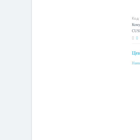
Код
Кому
CUS
Це
Наяв