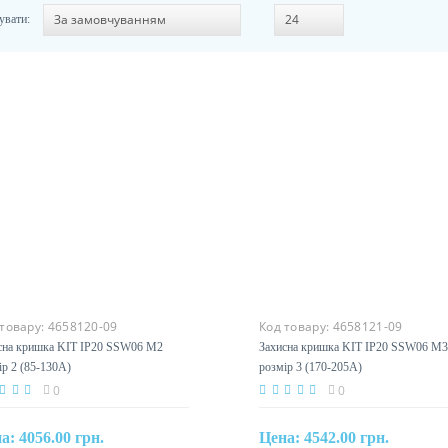
увати:
 товару:
4658120-09
Код товару:
4658121-09
сна кришка KIT IP20 SSW06 M2
Захисна кришка KIT IP20 SSW06 M3
ір 2 (85-130A)
розмір 3 (170-205A)
0
0
на:
4056.00 грн.
Цена:
4542.00 грн.