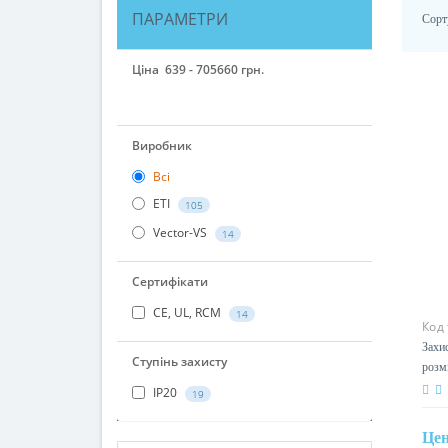
ПАРАМЕТРИ
Сорт
Ціна
639
-
705660
грн.
Виробник
Всі
ETI
105
Vector-VS
14
Сертифікати
CE, UL, RCM
14
Код
Захи
Ступінь захисту
розм
IP20
19
Це