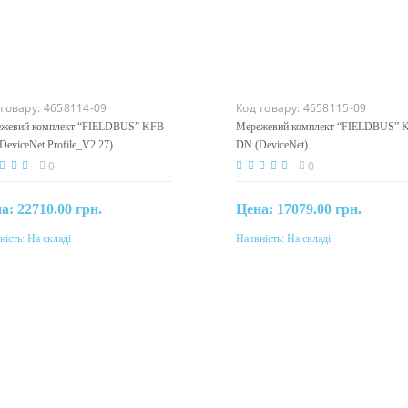
 товару:
4658114-09
Код товару:
4658115-09
жевий комплект “FIELDBUS” KFB-
Мережевий комплект “FIELDBUS” 
DeviceNet Profile_V2.27)
DN (DeviceNet)
0
0
на:
22710.00 грн.
Цена:
17079.00 грн.
ність:
На складі
Наявність:
На складі
Купити
Купити