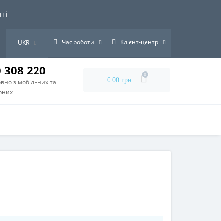
тті
Час роботи
Клієнт-центр
UKR
0 308 220
0
0.00 грн.
вно з мобільних та
рних