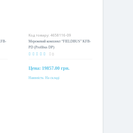
Код товару:
4658116-09
KFB-
Мережевий комплект “FIELDBUS” KFB-
PD (Profibus DP)
0
Цена:
19857.00 грн.
Наявність:
На складі
Купити