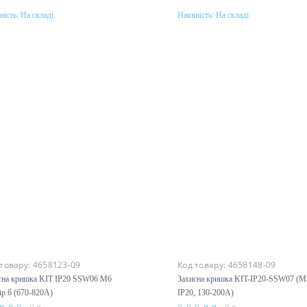
ність:
На складі
Наявність:
На складі
Купити
Купити
 товару:
4658123-09
Код товару:
4658148-09
сна кришка KIT IP20 SSW06 M6
Захисна кришка KIT-IP20-SSW07 (M
ір 6 (670-820A)
IP20, 130-200A)