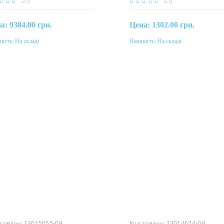
0
0
на:
9384.00 грн.
Цена:
1302.00 грн.
ність:
На складі
Наявність:
На складі
Купити
Купити
 товару:
13015055-09
Код товару:
13014674-09