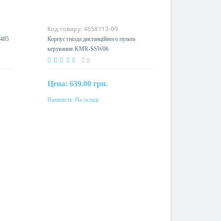
Код товару:
4658113-09
-485
Корпус гнізда дистанційного пульта
керування KMR-SSW06
0
Цена:
639.00 грн.
Наявність:
На складі
Купити