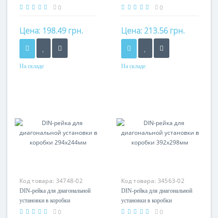
178х155мм
239х202мм
0
0
Цена:
198.49 грн.
Цена:
213.56 грн.
На складе
На складе
Материал
Материал
оцинкованная сталь
оцинкованная сталь
Код товара:
34748-02
Код товара:
34563-02
DIN-рейка для диагональной
DIN-рейка для диагональной
установки в коробки
установки в коробки
294х244мм
392х298мм
0
0