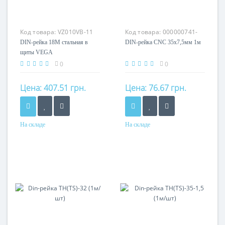
Код товара:
VZ010VB-11
Код товара:
000000741-
CNC-42
DIN-рейка 18M стальная в
DIN-рейка CNC 35x7,5мм 1м
щиты VEGA
0
0
Цена:
407.51 грн.
Цена:
76.67 грн.
На складе
На складе
Материал
Оцинкованная сталь