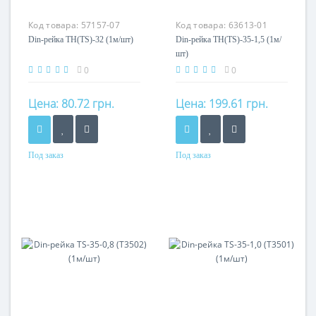
Код товара:
57157-07
Код товара:
63613-01
Din-рейка TH(TS)-32 (1м/шт)
Din-рейка TH(TS)-35-1,5 (1м/
шт)
0
0
Цена:
80.72 грн.
Цена:
199.61 грн.
Под заказ
Под заказ
Материал
Материал
оцинкованная сталь
оцинкованная сталь