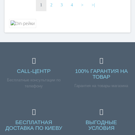
1
2
3
4
>
>|
CALL-ЦЕНТР
100% ГАРАНТИЯ НА
ТОВАР
Бесплатные консультации по
Гарантия на товары магазина
телефону
БЕСПЛАТНАЯ
ВЫГОДНЫЕ
ДОСТАВКА ПО КИЕВУ
УСЛОВИЯ