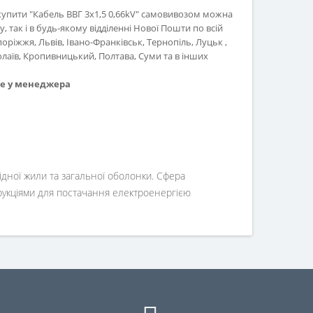
купити "Кабель ВВГ 3х1,5 0,66kV" самовивозом можна
, так і в будь-якому відділенні Нової Пошти по всій
апоріжжя, Львів, Івано-Франківськ, Тернопіль, Луцьк ,
лаїв, Кропивницький, Полтава, Суми та в інших
те у менеджера
ідної жили та загальної оболонки. Сфера
рукціями для постачання електроенергією