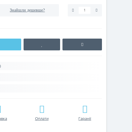
Знайшли дешевше?
)
авка
Оплати
Гаранії