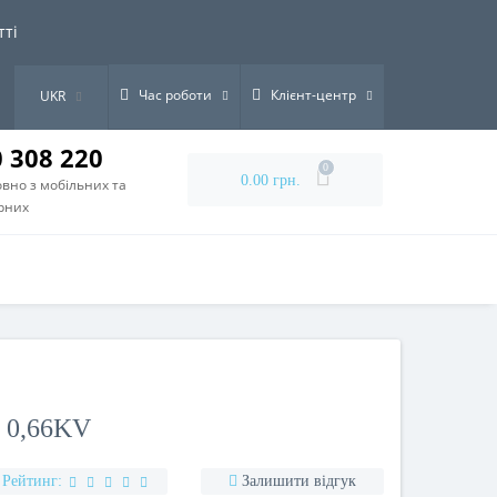
тті
Час роботи
Клієнт-центр
UKR
0 308 220
0
0.00 грн.
вно з мобільних та
рних
 0,66KV
Рейтинг:
Залишити відгук