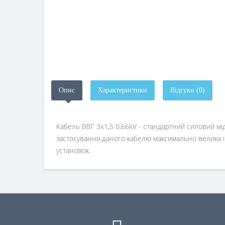
Опис
Характеристики
Відгуки (0)
Кабель ВВГ 3х1,5 0,66kV - стандартний силовий мід
застосування даного кабелю максимально велика і
установок.