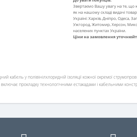
До уваги покупців:
Звертаємо Вашу увагу на те, що 
як на нашому складі видачі товару
Україні: Харків, Дніпро, Одеса, З
Ужгород, Житомир, Херсон, Мико
населених пунктах України.
Ціни на замовлення уточнюй
ний кабель у полівінілхлоридній ізоляції кожної окремої струмопров
 включає прокладку технологічними естакадами і кабельними конст