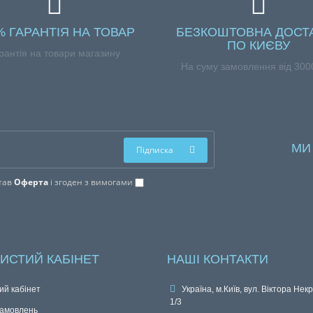
% ГАРАНТІЯ НА ТОВАР
БЕЗКОШТОВНА ДОСТ
ПО КИЄВУ
рантія на товари магазину
На суму замовлення від 3000
МИ
Підписка
тав
Оферта
і згоден з вимогами
ИСТИЙ КАБІНЕТ
НАШІ КОНТАКТИ
ий кабінет
Україна, м.Київ, вул. Віктора Нек
1/3
замовлень