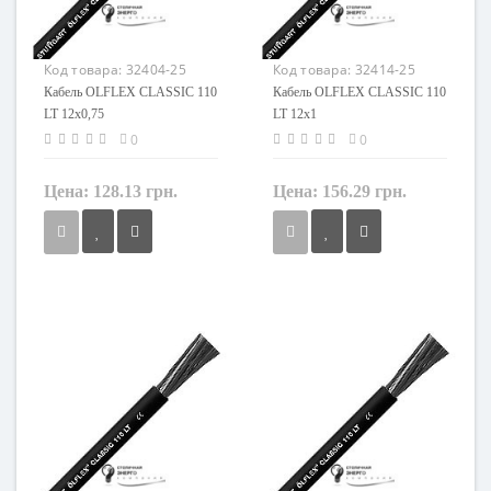
Код товара:
32404-25
Код товара:
32414-25
Кабель OLFLEX CLASSIC 110
Кабель OLFLEX CLASSIC 110
LT 12x0,75
LT 12x1
0
0
Цена:
128.13 грн.
Цена:
156.29 грн.
Сечение
Сечение
0,75 мм²
1 мм²
Кол-во жил
Кол-во жил
12
12
Наличие экрана
Наличие экрана
не экранированный
не экранированный
Заземление
Заземление
с жилой заземления
с жилой заземления