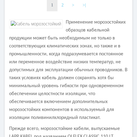
3
4
1
2
>
>|
Наличие экрана
Наличие экрана
не экранированный
не экранированный
Применение морозостойких
Заземление
Заземление
образцов кабельной
с жилой заземления
с жилой заземления
продукции может быть необходимым не только в
Маркировка
Маркировка
соответствующих климатических зонах, но также и в
OLFLEX CLASSIC 110 LT
OLFLEX CLASSIC 110 LT
промышленности, когда подразумевается постоянное
или переменное воздействие низких температур, не
допустимых для эксплуатации обычных проводников. В
таких условиях кабель должен сохранять хотя бы
минимальный уровень гибкости при одновременном
обеспечении целостности изоляции, что
обеспечивается включением дополнительных
морозостойких компонентов в используемый для
изоляции поливинилхлоридный пластикат.
Прежде всего, морозостойкие кабели, выпускаемые
LAPP KABEL под названием OLFLEX CLASSIC 110 LT,