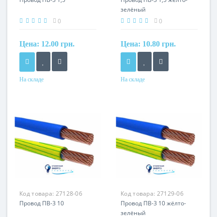
зелёный
0
0
Цена:
12.00 грн.
Цена:
10.80 грн.
На складе
На складе
Форма
Форма
круглый
круглый
Сечение
Сечение
1,5 мм²
1,5 мм²
Кол-во жил
Кол-во жил
1
1
Наличие экрана
Наличие экрана
не экранированный
не экранированный
Маркировка
Маркировка
Код товара:
27128-06
Код товара:
27129-06
ПВ
ПВ
Провод ПВ-3 10
Провод ПВ-3 10 жёлто-
зелёный