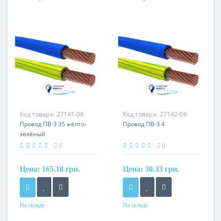
Форма
Форма
круглый
круглый
Сечение
Сечение
25 мм²
35 мм²
Кол-во жил
Кол-во жил
1
1
Наличие экрана
Наличие экрана
не экранированный
не экранированный
Маркировка
Маркировка
Код товара:
27141-06
Код товара:
27142-06
ПВ
ПВ
Провод ПВ-3 35 жёлто-
Провод ПВ-3 4
зелёный
0
0
Цена:
165.18 грн.
Цена:
30.33 грн.
На складе
На складе
Форма
Форма