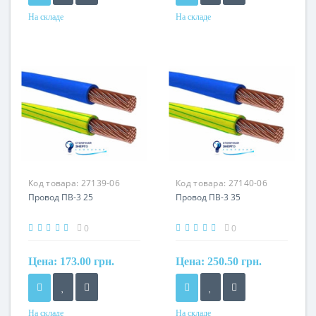
На складе
На складе
Форма
Форма
круглый
круглый
Сечение
Сечение
2,5 мм²
240 мм²
Кол-во жил
Кол-во жил
1
1
Наличие экрана
Наличие экрана
не экранированный
не экранированный
Маркировка
Маркировка
Код товара:
27139-06
Код товара:
27140-06
ПВ
ПВ
Провод ПВ-3 25
Провод ПВ-3 35
0
0
Цена:
173.00 грн.
Цена:
250.50 грн.
На складе
На складе