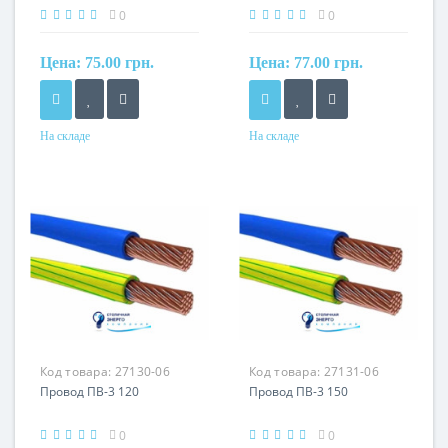
0
0
Цена:
75.00 грн.
Цена:
77.00 грн.
На складе
На складе
Форма
Форма
круглый
круглый
Сечение
Сечение
10 мм²
10 мм²
Кол-во жил
Кол-во жил
1
1
Наличие экрана
Наличие экрана
не экранированный
не экранированный
Маркировка
Маркировка
Код товара:
27130-06
Код товара:
27131-06
ПВ
ПВ
Провод ПВ-3 120
Провод ПВ-3 150
0
0