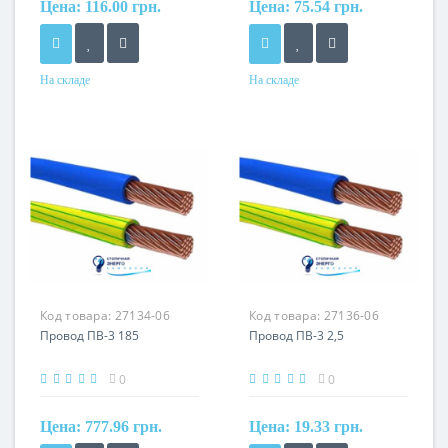
Цена:
116.00 грн.
Цена:
75.54 грн.
На складе
На складе
Форма
Форма
круглый
круглый
Сечение
Сечение
16 мм²
16 мм²
Кол-во жил
Кол-во жил
1
1
Наличие экрана
Наличие экрана
не экранированный
не экранированный
Маркировка
Маркировка
Код товара:
27134-06
Код товара:
27136-06
ПВ
ПВ
Провод ПВ-3 185
Провод ПВ-3 2,5
0
0
Цена:
777.96 грн.
Цена:
19.33 грн.