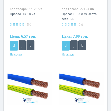
Маркировка
Маркировка
Код товара:
27123-06
Код товара:
27124-06
ПВ
ПВ
Провод ПВ-3 0,75
Провод ПВ-3 0,75 жёлто-
зелёный
0
0
Цена:
6.57 грн.
Цена:
7.00 грн.
На складе
На складе
Форма
Форма
круглый
круглый
Сечение
Сечение
0,75 мм²
0,75 мм²
Кол-во жил
Кол-во жил
1
1
Наличие экрана
Наличие экрана
не экранированный
не экранированный
Маркировка
Маркировка