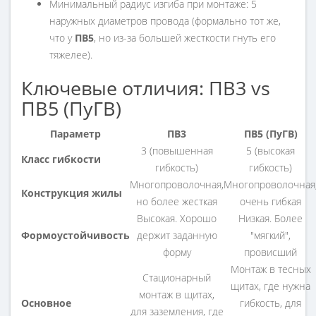
Минимальный радиус изгиба при монтаже: 5
наружных диаметров провода (формально тот же,
что у
ПВ5
, но из-за большей жесткости гнуть его
тяжелее).
Ключевые отличия: ПВ3 vs
ПВ5 (ПуГВ)
Параметр
ПВ3
ПВ5 (ПуГВ)
3 (повышенная
5 (высокая
Класс гибкости
гибкость)
гибкость)
Многопроволочная,
Многопроволочная
Конструкция жилы
но более жесткая
очень гибкая
Высокая. Хорошо
Низкая. Более
Формоустойчивость
держит заданную
"мягкий",
форму
провисший
Монтаж в тесных
Стационарный
щитах, где нужна
монтаж в щитах,
Основное
гибкость, для
для заземления, где