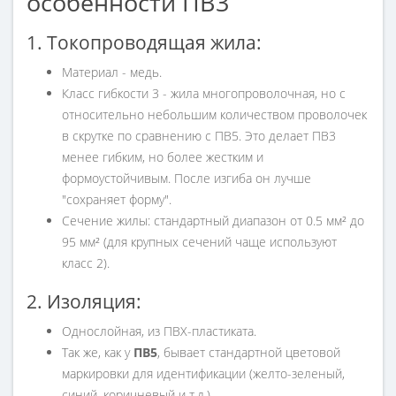
особенности ПВ3
1. Токопроводящая жила:
Материал - медь.
Класс гибкости 3 - жила многопроволочная, но с
относительно небольшим количеством проволочек
в скрутке по сравнению с ПВ5. Это делает ПВ3
менее гибким, но более жестким и
формоустойчивым. После изгиба он лучше
"сохраняет форму".
Сечение жилы: стандартный диапазон от 0.5 мм² до
95 мм² (для крупных сечений чаще используют
класс 2).
2. Изоляция:
Однослойная, из ПВХ-пластиката.
Так же, как у
ПВ5
, бывает стандартной цветовой
маркировки для идентификации (желто-зеленый,
синий, коричневый и т.д.).