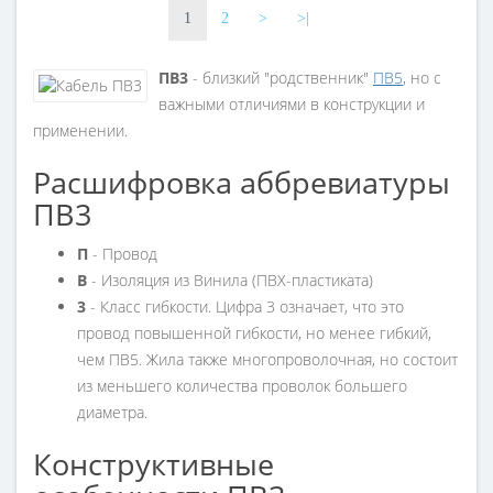
Сечение
Сечение
1
2
>
>|
4 мм²
50 мм²
Кол-во жил
Кол-во жил
ПВ3
- близкий "родственник"
ПВ5
, но с
1
1
важными отличиями в конструкции и
Наличие экрана
Наличие экрана
применении.
не экранированный
не экранированный
Расшифровка аббревиатуры
Маркировка
Маркировка
ПВ3
ПВ
ПВ
П
- Провод
В
- Изоляция из Винила (ПВХ-пластиката)
3
- Класс гибкости. Цифра 3 означает, что это
провод повышенной гибкости, но менее гибкий,
чем ПВ5. Жила также многопроволочная, но состоит
из меньшего количества проволок большего
диаметра.
Конструктивные