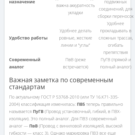
назначение
подвижных
важна аккуратность
соединений, для
укладки
сборки переносок
Удобнее
Удобнее делать
прокладывать в
Удобство работы
ровные, жесткие
сложных трассах,
линии и "углы"
огибать
препятствия
Современный
ПвВ (реже
ПуГВ (прямой и
аналог
встречается)
полный аналог)
Важная заметка по современным
стандартам
По актуальному ГОСТ Р 53768-2010 (или ТУ 16.К71-335-
2004) классификация изменилась:
ПВ5
теперь правильно
называется
ПуГВ
(Провод установочный, гибкий, в ПВХ-
изоляции). Это полный аналог. Для ПВ3 современный
аналог —
ПвВ
(Провод с виниловой изоляцией, высокой
гибкости — класс 3). Однако маркировка ПВ3 все еще