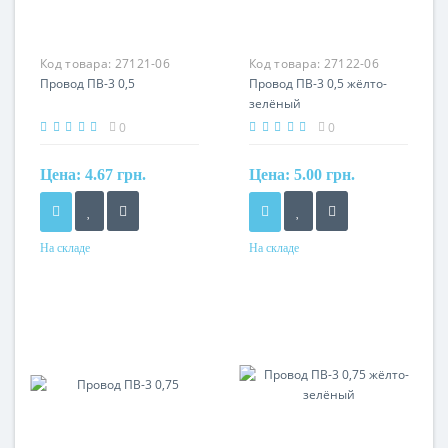
Код товара:
27121-06
Код товара:
27122-06
Провод ПВ-3 0,5
Провод ПВ-3 0,5 жёлто-
зелёный
0
0
Цена:
4.67 грн.
Цена:
5.00 грн.
На складе
На складе
Форма
Форма
круглый
круглый
Сечение
Сечение
0,50 мм²
0,50 мм²
Кол-во жил
Кол-во жил
1
1
Наличие экрана
Наличие экрана
не экранированный
не экранированный