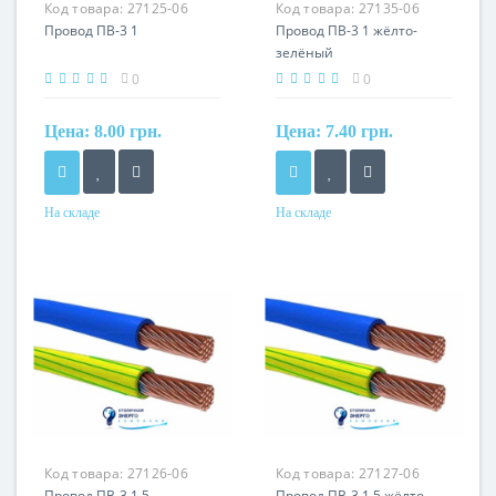
Код товара:
27125-06
Код товара:
27135-06
ПВ
ПВ
Провод ПВ-3 1
Провод ПВ-3 1 жёлто-
зелёный
0
0
Цена:
8.00 грн.
Цена:
7.40 грн.
На складе
На складе
Форма
Форма
круглый
круглый
Сечение
Сечение
1 мм²
1 мм²
Кол-во жил
Кол-во жил
1
1
Наличие экрана
Наличие экрана
не экранированный
не экранированный
Маркировка
Маркировка
Код товара:
27126-06
Код товара:
27127-06
ПВ
ПВ
Провод ПВ-3 1,5
Провод ПВ-3 1,5 жёлто-