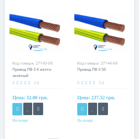
круглый
круглый
Сечение
Сечение
35 мм²
4 мм²
Кол-во жил
Кол-во жил
1
1
Наличие экрана
Наличие экрана
не экранированный
не экранированный
Маркировка
Маркировка
Код товара:
27143-06
Код товара:
27144-06
ПВ
ПВ
Провод ПВ-3 4 жёлто-
Провод ПВ-3 50
зелёный
0
0
Цена:
32.00 грн.
Цена:
237.32 грн.
На складе
На складе
Форма
Форма
круглый
круглый