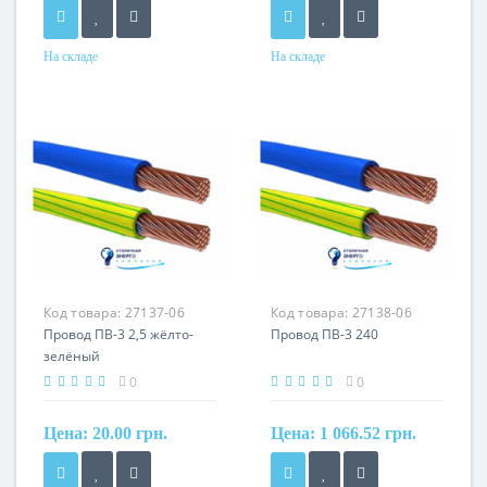
На складе
На складе
Форма
Форма
круглый
круглый
Сечение
Сечение
185 мм²
2,5 мм²
Кол-во жил
Кол-во жил
1
1
Наличие экрана
Наличие экрана
не экранированный
не экранированный
Маркировка
Маркировка
Код товара:
27137-06
Код товара:
27138-06
ПВ
ПВ
Провод ПВ-3 2,5 жёлто-
Провод ПВ-3 240
зелёный
0
0
Цена:
20.00 грн.
Цена:
1 066.52 грн.