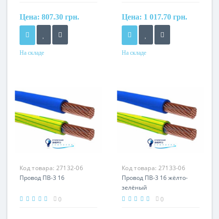
Цена:
807.30 грн.
Цена:
1 017.70 грн.
На складе
На складе
Форма
Форма
круглый
круглый
Сечение
Сечение
120 мм²
150 мм²
Кол-во жил
Кол-во жил
1
1
Наличие экрана
Наличие экрана
не экранированный
не экранированный
Маркировка
Маркировка
Код товара:
27132-06
Код товара:
27133-06
ПВ
ПВ
Провод ПВ-3 16
Провод ПВ-3 16 жёлто-
зелёный
0
0