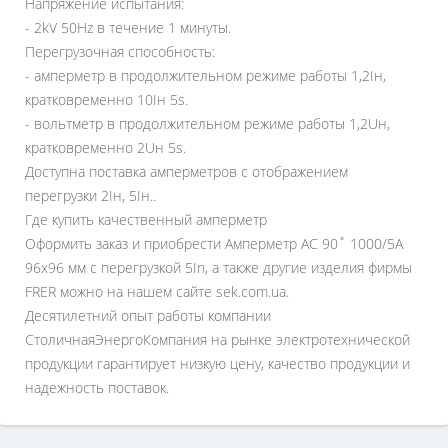
Напряжение испытания:
- 2kV 50Hz в течение 1 минуты.
Перегрузочная способность:
- амперметр в продолжительном режиме работы 1,2Iн,
кратковременно 10Iн 5s.
- вольтметр в продолжительном режиме работы 1,2Uн,
кратковременно 2Uн 5s.
Доступна поставка амперметров с отображением
перегрузки 2Iн, 5Iн..
Где купить качественный амперметр
Оформить заказ и приобрести Амперметр AC 90˚ 1000/5A
96x96 мм с перегрузкой 5In, а также другие изделия фирмы
FRER можно на нашем сайте sek.com.ua.
Десятилетний опыт работы компании
СтоличнаяЭнергоКомпания на рынке электротехнической
продукции гарантирует низкую цену, качество продукции и
надежность поставок.