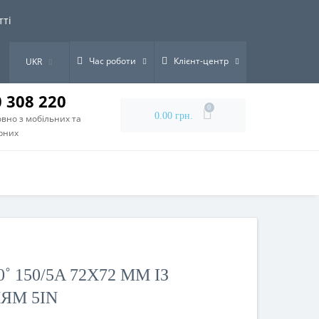
тті
Час роботи
Клієнт-центр
UKR
0 308 220
0
0.00 грн.
вно з мобільних та
рних
 150/5A 72X72 ММ ІЗ
ЯМ 5IN