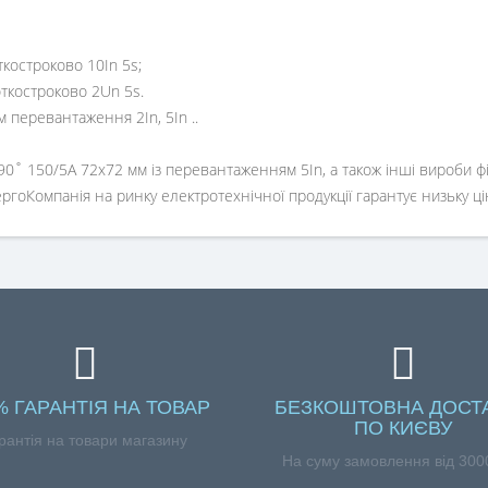
ткостроково 10In 5s;
откостроково 2Un 5s.
перевантаження 2In, 5In ..
˚ 150/5A 72x72 мм із перевантаженням 5In, а також інші вироби фі
оКомпанія на ринку електротехнічної продукції гарантує низьку ціну,
% ГАРАНТІЯ НА ТОВАР
БЕЗКОШТОВНА ДОСТ
ПО КИЄВУ
рантія на товари магазину
На суму замовлення від 3000