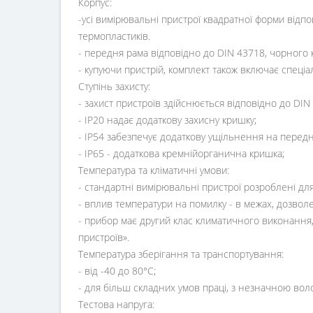
Корпус:
-усі вимірювальні пристрої квадратної форми відпо
термопластиків.
- передня рама відповідно до DIN 43718, чорного к
- купуючи пристрій, комплект також включає спеціал
Ступінь захисту:
- захист пристроїв здійснюється відповідно до DIN 4
- IP20 надає додаткову захисну кришку;
- IP54 забезпечує додаткову ущільнення на передн
- IP65 - додаткова кремнійорганична кришка;
Температура та кліматичні умови:
- стандартні вимірювальні пристрої розроблені дл
- вплив температури на помилку - в межах, дозво
- прибор має другий клас климатичного виконання,
пристроїв».
Температура зберігання та транспортування:
- від -40 до 80°С;
- для більш складних умов праці, з незначною воло
Тестова напруга: