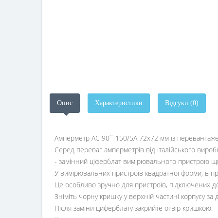
Опис
Характеристики
Відгуки (0)
Амперметр AC 90˚ 150/5A 72x72 мм із перевантаже
Серед переваг амперметрів від італійського виробн
- замінний ціферблат вимірювального пристрою щ
У вимірювальних пристроїв квадратної форми, в при
Це особливо зручно для пристроїв, підключених д
Зніміть чорну кришку у верхній частині корпусу за
Після заміни циферблату закрийте отвір кришкою.