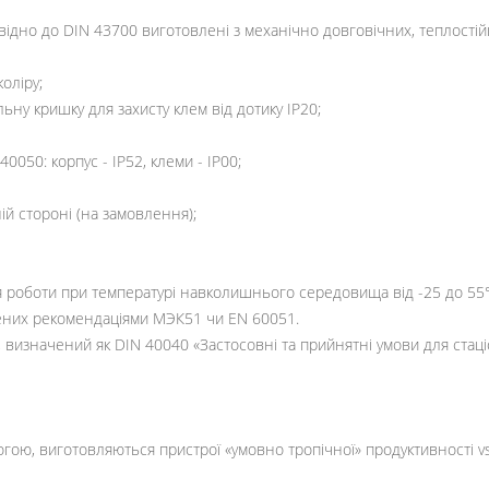
відно до DIN 43700 виготовлені з механічно довговічних, теплостій
оліру;
ьну кришку для захисту клем від дотику IP20;
0050: корпус - IP52, клеми - IP00;
ій стороні (на замовлення);
я роботи при температурі навколишнього середовища від -25 до 55°С
лених рекомендаціями МЭК51 чи EN 60051.
 визначений як DIN 40040 «Застосовні та прийнятні умови для стац
гою, виготовляються пристрої «умовно тропічної» продуктивності vsa