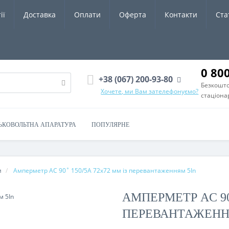
ії
Доставка
Оплати
Оферта
Контакти
Ста
0 80
+38 (067) 200-93-80
Безкошто
Хочете, ми Вам зателефонуємо?
стаціона
ЬКОВОЛЬТНА АПАРАТУРА
ПОПУЛЯРНЕ
и
Амперметр AC 90˚ 150/5A 72x72 мм із перевантаженням 5In
АМПЕРМЕТР AC 90˚
ПЕРЕВАНТАЖЕНН