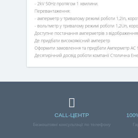
- 2kV 50Hz протягом 1 хвилини.
Перевантаження:
- амперметр у тривалому режимі роботи 1,2In, коро
- вольтметр у тривалому режимі роботи 1,2Un, кор
Доступне постачання амперметрів з відображенням 
Де придбати високоякісний амперетр
Оформити замовлення та придбати Амперметр AC 90
Десятирічний досвід роботи компанії Столична Енерг
CALL-ЦЕНТР
100
Безкоштовні консультації по телефону
Га