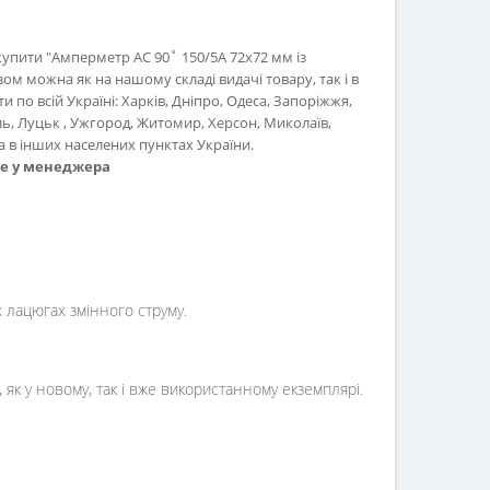
купити "Амперметр AC 90˚ 150/5A 72x72 мм із
м можна як на нашому складі видачі товару, так і в
 по всій Україні: Харків, Дніпро, Одеса, Запоріжжя,
ль, Луцьк , Ужгород, Житомир, Херсон, Миколаїв,
 в інших населених пунктах України.
те у менеджера
лацюгах змінного струму.
як у новому, так і вже використанному екземплярі.