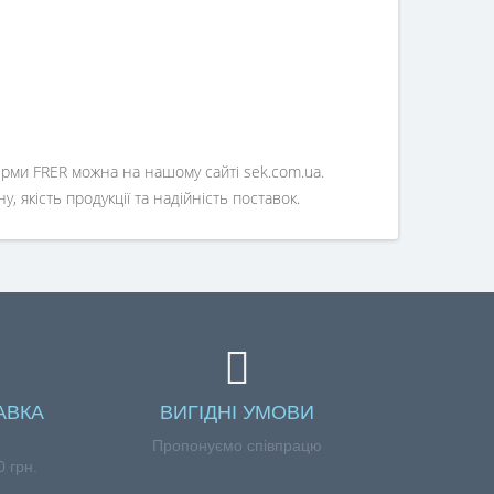
рми FRER можна на нашому сайті sek.com.ua.
 якість продукції та надійність поставок.
АВКА
ВИГІДНІ УМОВИ
Пропонуємо співпрацю
 грн.