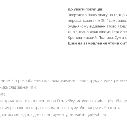
До уваги покупців:
Звертаємо Вашу увагу на те, що 
перевантаженням 5In" самовивозо
будь-якому відділенні Нової Пошти
Львів, Івано-Франківськ, Тернопі
Кропивницький, Полтава, Суми та
Ціни на замовлення уточнюй
нням 5In розроблений для вимірювання сили струму в електричних 
ика слід зазначити:
ита.
строях для встановлення на Din-рейку, можлива заміна ціферблату, 
о вимірювального трансформатора струму або напруги або шунта.
 допомогою відповідного інструменту, знімайте циферблат.