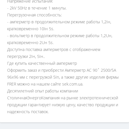
Напряжение испытания:
- 2kV 50Hz в течение 1 минуты.
Перегрузочная способность:
- амперметр в продолжительном режиме работы 1,2Iн,
кратковременно 10Iн 5s.
- вольтметр в продолжительном режиме работы 1,2Uн,
кратковременно 2Uн 5s.
Доступна поставка амперметров с отображением
перегрузки 2Iн, 5Iн..
Где купить качественный амперметр
Оформить заказ и приобрести Амперметр AC 90˚ 2500/5A
96x96 мм с перегрузкой 5In, а также другие изделия фирмы
FRER можно на нашем сайте sek.com.ua.
Десятилетний опыт работы компании
СтоличнаяЭнергоКомпания на рынке электротехнической
продукции гарантирует низкую цену, качество продукции и
надежность поставок.