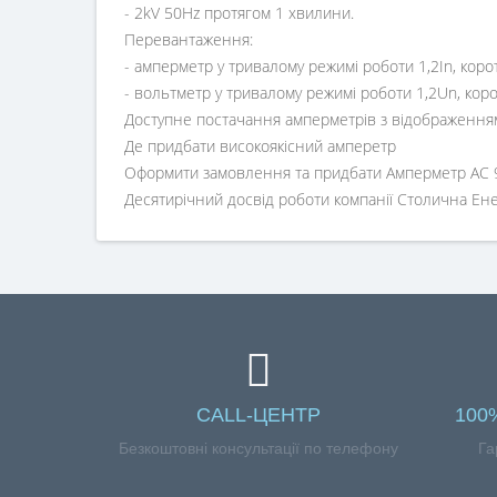
- 2kV 50Hz протягом 1 хвилини.
Перевантаження:
- амперметр у тривалому режимі роботи 1,2In, коро
- вольтметр у тривалому режимі роботи 1,2Un, кор
Доступне постачання амперметрів з відображенням 
Де придбати високоякісний амперетр
Оформити замовлення та придбати Амперметр AC 90
Десятирічний досвід роботи компанії Столична Енерг
CALL-ЦЕНТР
100
Безкоштовні консультації по телефону
Га