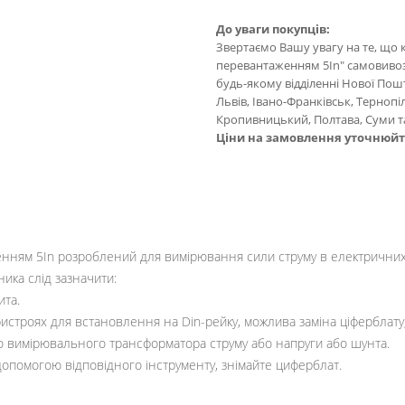
До уваги покупців:
Звертаємо Вашу увагу на те, що 
перевантаженням 5In" самовивозо
будь-якому відділенні Нової Пошти
Львів, Івано-Франківськ, Тернопі
Кропивницький, Полтава, Суми та
Ціни на замовлення уточнюй
нням 5In розроблений для вимірювання сили струму в електричних 
ика слід зазначити:
ита.
строях для встановлення на Din-рейку, можлива заміна ціферблату, 
о вимірювального трансформатора струму або напруги або шунта.
 допомогою відповідного інструменту, знімайте циферблат.