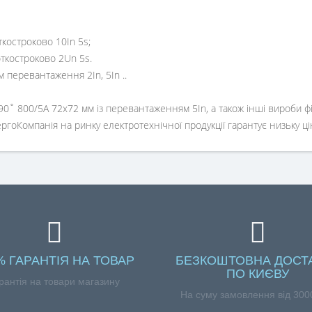
ткостроково 10In 5s;
откостроково 2Un 5s.
перевантаження 2In, 5In ..
˚ 800/5A 72x72 мм із перевантаженням 5In, а також інші вироби фі
оКомпанія на ринку електротехнічної продукції гарантує низьку ціну,
% ГАРАНТІЯ НА ТОВАР
БЕЗКОШТОВНА ДОСТ
ПО КИЄВУ
рантія на товари магазину
На суму замовлення від 3000