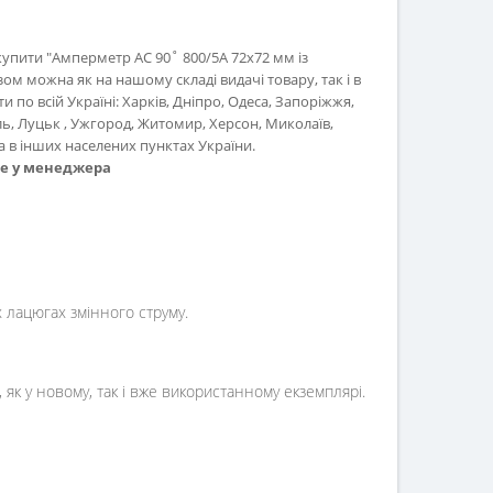
купити "Амперметр AC 90˚ 800/5A 72x72 мм із
м можна як на нашому складі видачі товару, так і в
 по всій Україні: Харків, Дніпро, Одеса, Запоріжжя,
ль, Луцьк , Ужгород, Житомир, Херсон, Миколаїв,
 в інших населених пунктах України.
те у менеджера
лацюгах змінного струму.
як у новому, так і вже використанному екземплярі.