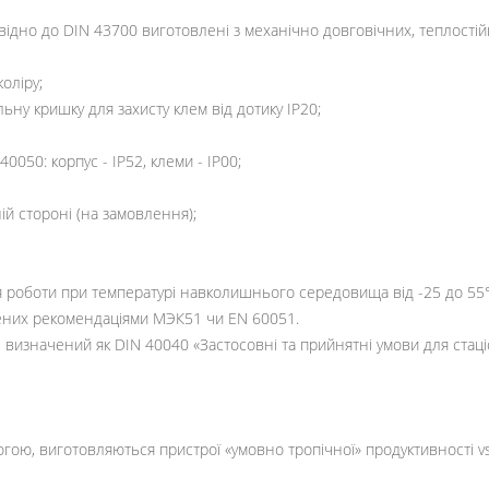
відно до DIN 43700 виготовлені з механічно довговічних, теплостій
оліру;
ьну кришку для захисту клем від дотику IP20;
0050: корпус - IP52, клеми - IP00;
ій стороні (на замовлення);
я роботи при температурі навколишнього середовища від -25 до 55°С
лених рекомендаціями МЭК51 чи EN 60051.
 визначений як DIN 40040 «Застосовні та прийнятні умови для стац
гою, виготовляються пристрої «умовно тропічної» продуктивності vsa