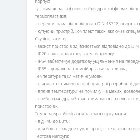
Корпус:
-усі вимірювальні пристрої квадратної форми відпо
термопластиків.
- передня рама відповідно до DIN 43718, чорного к
- купуючи пристрій, комплект також включає спеціал
Ступінь захисту:
- захист пристроїв здійснюється відповідно до DIN 4
- IP20 надає додаткову захисну кришку;
- IP54 забезпечує додаткову ущільнення на передн
- IP65 - додаткова кремнійорганична кришка;
Температура та кліматичні умови:
- стандартні вимірювальні пристрої розроблені дл
- вплив температури на помилку - в межах, дозво
- прибор має другий клас климатичного виконання,
пристроїв».
Температура зберігання та транспортування:
- від -40 до 80°С;
- для більш складних умов праці, з незначною воло
Тестова напруга: