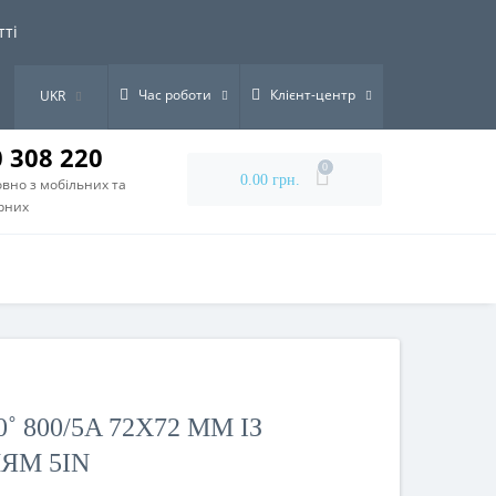
тті
Час роботи
Клієнт-центр
UKR
0 308 220
0
0.00 грн.
вно з мобільних та
рних
 800/5A 72X72 ММ ІЗ
ЯМ 5IN