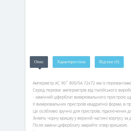
Опис
Характеристики
Відгуки (0)
Амперметр AC 90˚ 800/5A 72x72 мм із перевантаже
Серед переваг амперметрів від італійського виробн
- замінний ціферблат вимірювального пристрою щ
У вимірювальних пристроїв квадратної форми, в при
Це особливо зручно для пристроїв, підключених д
Зніміть чорну кришку у верхній частині корпусу за
Після заміни циферблату закрийте отвір кришкою.