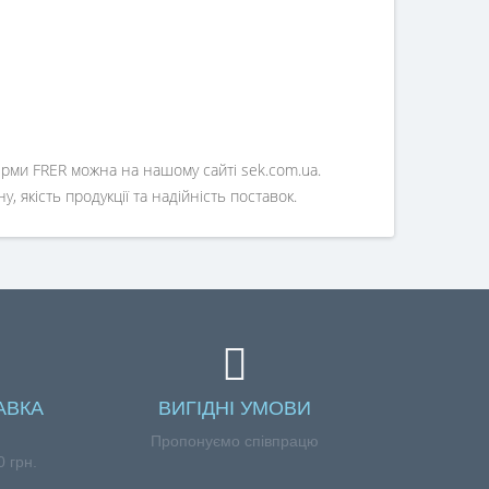
рми FRER можна на нашому сайті sek.com.ua.
 якість продукції та надійність поставок.
АВКА
ВИГІДНІ УМОВИ
Пропонуємо співпрацю
 грн.