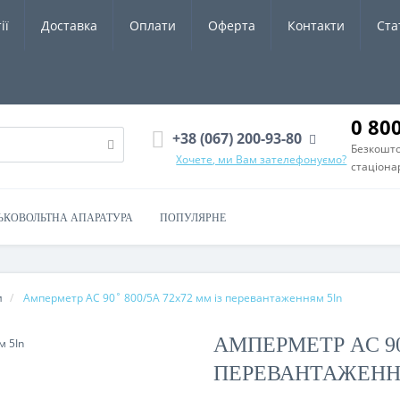
ії
Доставка
Оплати
Оферта
Контакти
Ста
0 80
+38 (067) 200-93-80
Безкошто
Хочете, ми Вам зателефонуємо?
стаціона
ЬКОВОЛЬТНА АПАРАТУРА
ПОПУЛЯРНЕ
и
Амперметр AC 90˚ 800/5A 72x72 мм із перевантаженням 5In
АМПЕРМЕТР AC 90˚
ПЕРЕВАНТАЖЕНН