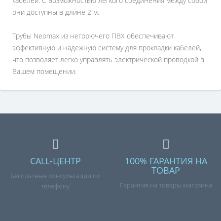
кабелей. С возможностью легкого соединения между собой
они доступны в длине 2 м.
Трубы Neomax из негорючего ПВХ обеспечивают
эффективную и надежную систему для прокладки кабелей,
что позволяет легко управлять электрической проводкой в
Вашем помещении.
CALL-ЦЕНТР
100% ГАРАНТИЯ НА
ТОВАР
Бесплатные консультации по
Гарантия на товары магазина
телефону