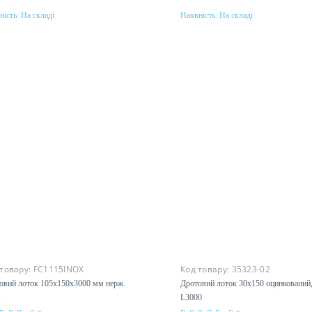
ність:
На складі
Наявність:
На складі
Купити
Купити
еріал
Матеріал
ль, гаряче цинкування методом
сталь, оцинкованная
дзимиру
гальваническим методом
 товару:
FC1115INOX
Код товару:
35323-02
овий лоток 105х150х3000 мм нерж.
Дротовий лоток 30х150 оцинкований
L3000