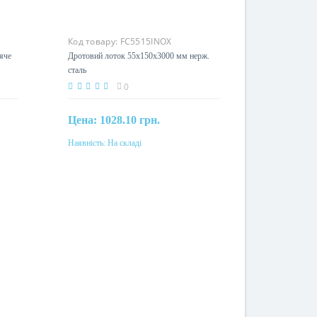
Код товару:
FC5515INOX
яче
Дротовий лоток 55х150х3000 мм нерж.
сталь
0
Цена:
1028.10 грн.
Наявність:
На складі
Купити
Матеріал
нерж. сталь