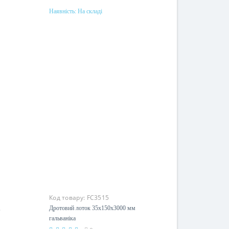
Наявність:
На складі
Купити
Матеріал
сталь, горячее оцинкование
Код товару:
FC3515
,
Дротовий лоток 35x150х3000 мм
гальваніка