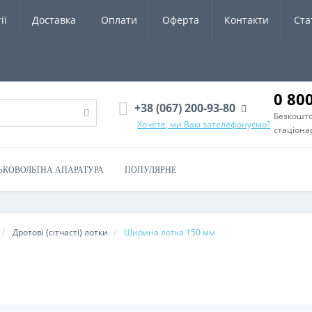
ії
Доставка
Оплати
Оферта
Контакти
Ста
0 80
+38 (067) 200-93-80
Безкошто
Хочете, ми Вам зателефонуємо?
стаціона
ЬКОВОЛЬТНА АПАРАТУРА
ПОПУЛЯРНЕ
Дротові (сітчасті) лотки
Ширина лотка 150 мм