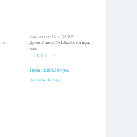
Код товару:
FC7515INOX
яче
Дротовий лоток 75х150х3000 мм нерж.
сталь
0
Цена:
1290.30 грн.
Наявність:
На складі
Купити
Матеріал
нерж. сталь