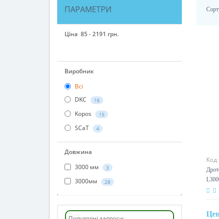
ПАРАМЕТРИ
Сорт
Ціна
85
-
2191
грн.
85
100
254
782
2191
Виробник
Всі
DKC
16
Kopos
15
SCaT
4
Код
Довжина
Дрот
L300
3000 мм
3
3000мм
28
Це