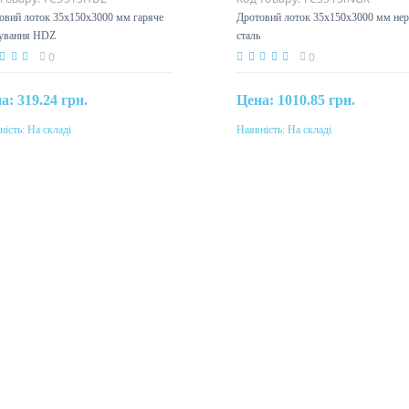
овий лоток 35x150х3000 мм гаряче
Дротовий лоток 35x150х3000 мм нер
ування HDZ
сталь
0
0
на:
319.24 грн.
Цена:
1010.85 грн.
ність:
На складі
Наявність:
На складі
Купити
Купити
еріал
Матеріал
ль, горячее оцинкование
нерж. сталь