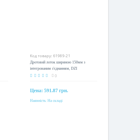
Код товару:
61989-21
Дротовий лоток шириною 150мм з
інтегрованим з'єднанням, DZI
110X150_BZNCR
0
Цена:
591.87 грн.
Наявність:
На складі
Купити
Матеріал
им
сталь, оцинкована гальванічним
методом