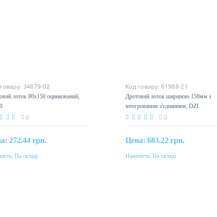
 товару:
34879-02
Код товару:
61988-21
овий лоток 80х150 оцинкований,
Дротовий лоток шириною 150мм з
0
інтегрованим з'єднанням, DZI
110X150_BEZN
0
0
на:
272.44 грн.
Цена:
683.22 грн.
ність:
На складі
Наявність:
На складі
Купити
Купити
еріал
Матеріал
ль, гаряче цинкування методом
сталь, оцинкована гальванічн
дзимиру
методом