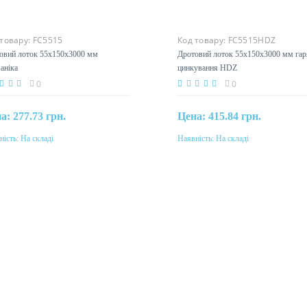
 товару:
FC5515
Код товару:
FC5515HDZ
овий лоток 55х150х3000 мм
Дротовий лоток 55х150х3000 мм гар
аніка
цинкування HDZ
0
0
на:
277.73 грн.
Цена:
415.84 грн.
ність:
На складі
Наявність:
На складі
Купити
Купити
еріал
Матеріал
ль, оцинкованная
сталь, горячее оцинкование
ьваническим методом