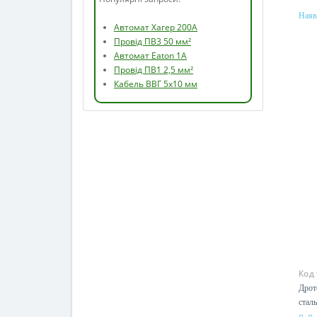
Наяв
Популярні запроси:
Мат
ста
Автомат Хагер 200А
Сен
Провід ПВ3 50 мм²
Автомат Eaton 1А
Провід ПВ1 2,5 мм²
Кабель ВВГ 5х10 мм
Код
Дрот
сталь