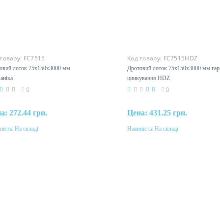
 товару:
FC7515
Код товару:
FC7515HDZ
овий лоток 75х150х3000 мм
Дротовий лоток 75х150х3000 мм гар
аніка
цинкування HDZ
0
0
на:
272.44 грн.
Цена:
431.25 грн.
ність:
На складі
Наявність:
На складі
Купити
Купити
еріал
Матеріал
ль, оцинкованная
сталь, горячее оцинкование
ьваническим методом