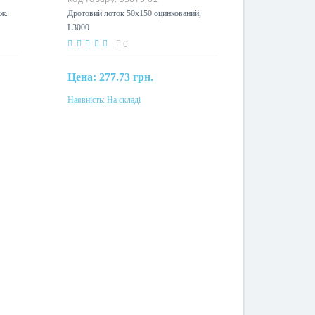
ж.
Дротовий лоток 50х150 оцинкований,
L3000
0
Цена:
277.73 грн.
Наявність:
На складі
Купити
Матеріал
сталь, гаряче цинкування методом
Сендзимиру