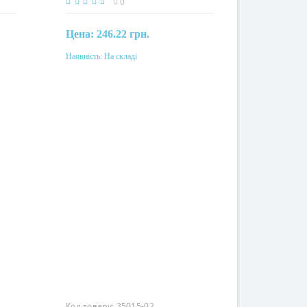
0
Цена:
246.22 грн.
Наявність:
На складі
Купити
Матеріал
одом
сталь, оцинкованная
гальваническим методом
Код товару:
35015-02