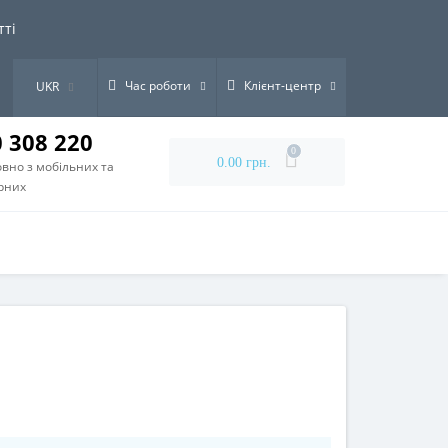
тті
Час роботи
Клієнт-центр
UKR
0 308 220
0
0.00 грн.
вно з мобільних та
рних