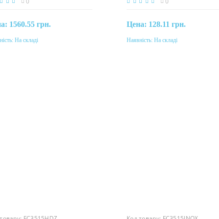
0
0
на:
1560.55 грн.
Цена:
128.11 грн.
ність:
На складі
Наявність:
На складі
Купити
Купити
еріал
Матеріал
. сталь
сталь, гаряче цинкування мет
Сендзимиру
 товару:
FC3515HDZ
Код товару:
FC3515INOX