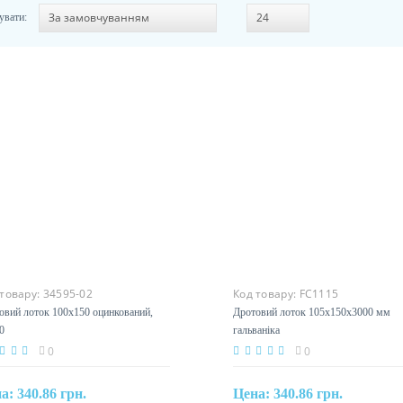
увати:
 товару:
34595-02
Код товару:
FC1115
овий лоток 100х150 оцинкований,
Дротовий лоток 105х150х3000 мм
0
гальваніка
0
0
на:
340.86 грн.
Цена:
340.86 грн.